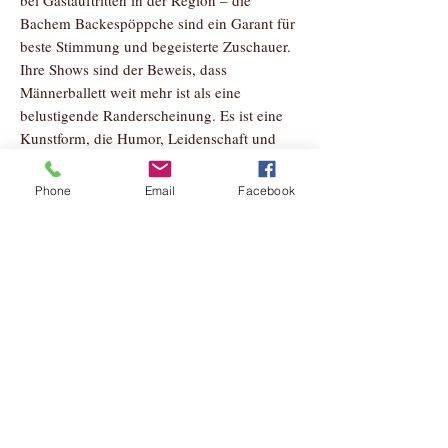
bei Gastauftritten in der Region – die
Bachem Backespöppche sind ein Garant für
beste Stimmung und begeisterte Zuschauer.
Ihre Shows sind der Beweis, dass
Männerballett weit mehr ist als eine
belustigende Randerscheinung. Es ist eine
Kunstform, die Humor, Leidenschaft und
Tanz auf unverwechselbare Weise vereint.
Wer die Bachem Backespöppche einmal live
Phone
Email
Facebook
erlebt hat, weiß: Hier wird nicht nur getanzt
– hier wird gezaubert!