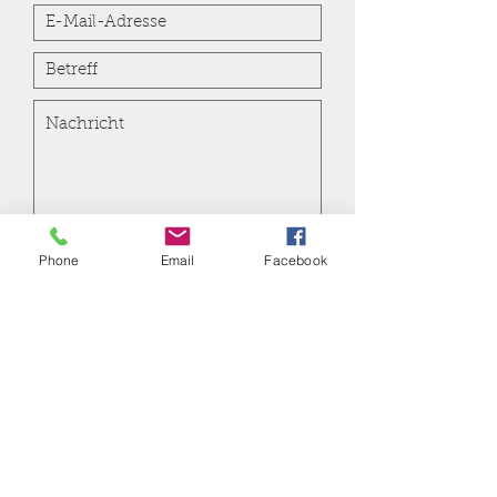
Senden
Phone
Email
Facebook
KG Rot-Weiß Bachem 1960 e.V
Wir sind Karneval
Jetzt anrufen:
+49 176